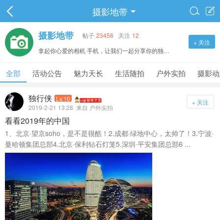
摄影地带


摄影地带
帖子
23456
关注
12
+ 关注
拿起你心爱的相机 手机，让我们一起分享你的独特的艺术视野和心情色彩！
全部
活动公告
魅力天长
生活随拍
户外实拍
摄影动
独行侠
Lv.10
+ 关注
2019-2-21 13:28
来自 户外实拍
看看2019年的中国
1、北京·望京soho，是不是很酷！2.成都·绿地中心，太帅了！3.宁波·
曼哈顿集团总部4.北京·保利钻石灯笼5.深圳·平安集团总部6 ...