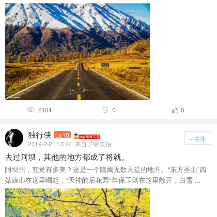
2104
0
0



独行侠
Lv.10
+ 关注
2019-2-21 13:24
来自 户外实拍
去过阿坝，其他的地方都成了将就。
阿坝州，究竟有多美？这是一个隐藏无数天堂的地方。“东方圣山”四
姑娘山在这里崛起，“天神的后花园“年保玉则在这里敞开，白雪 ...