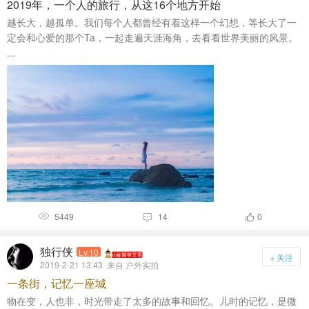
2019年，一个人的旅行，从这16个地方开始
越长大，越孤单。我们每个人都曾经有着这样一个幻想，等长大了一
定会和心爱的那个Ta，一起走遍天涯海角，去看看世界美丽的风景。
...
5449
14
0



独行侠
Lv.10
+ 关注
2019-2-21 13:43
来自 户外实拍
一条街，记忆一座城
物在变，人也非，时光带走了太多的故事和回忆。儿时的记忆，是微