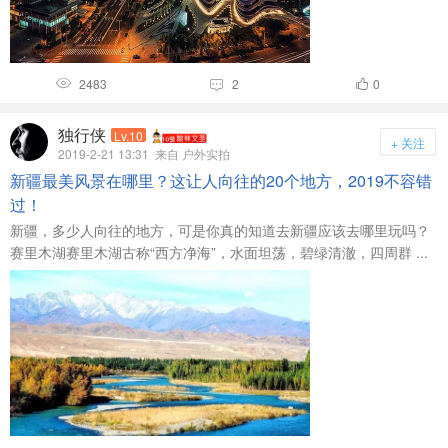
2483
2
0



独行侠
Lv.10
+ 关注
2019-2-21 13:31
来自 户外实拍
新疆最美风景在哪里？这让人向往的20个地方，2019不容错
过！
新疆，多少人向往的地方，可是你真的知道去新疆应该去哪里玩吗？
赛里木湖赛里木湖古称“西方净海”，水面坦荡，碧绿清澈，四周群 ...