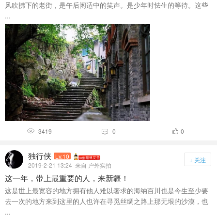
风吹拂下的老街，是午后闲适中的笑声。是少年时怯生的等待。这些
...
3419
0
0



独行侠
Lv.10
+ 关注
2019-2-21 13:24
来自 户外实拍
这一年，带上最重要的人，来新疆！
这是世上最宽容的地方拥有他人难以奢求的海纳百川也是今生至少要
去一次的地方来到这里的人也许在寻觅丝绸之路上那无垠的沙漠，也
...