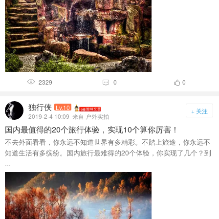
2329
0
0



独行侠
Lv.10
+ 关注
2019-2-4 10:09
来自 户外实拍
国内最值得的20个旅行体验，实现10个算你厉害！
不去外面看看，你永远不知道世界有多精彩。不踏上旅途，你永远不
知道生活有多缤纷。国内旅行最难得的20个体验，你实现了几个？到
...