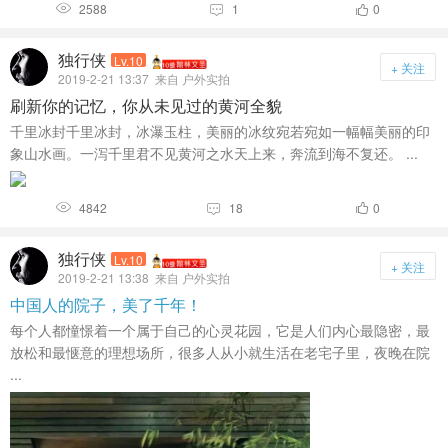
2588
1
0



独行侠
Lv.10
+ 关注
2019-2-21 13:37
来自 户外实拍
刷新你的记忆，你从未见过的黄河全貌
千里冰封千里冰封，冰瀑玉柱，美丽的冰纹宛若宛如一幅幅美丽的印
象山水画。一泻千里君不见黄河之水天上来，奔流到海不复还。 ...
4842
18
0



独行侠
Lv.10
+ 关注
2019-2-21 13:38
来自 户外实拍
中国人的院子，美了千年！
每个人都憧憬着一个属于自己的心灵花园，它是人们内心最隐密，最
放松和最惬意的理想场所，很多人从小就生活在老宅子里，夜晚在院
...