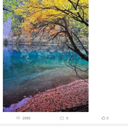
2065
0
0


