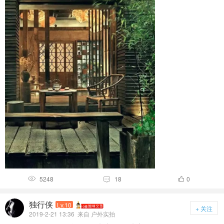
5248
18
0



独行侠
Lv.10
+ 关注
2019-2-21 13:36
来自 户外实拍