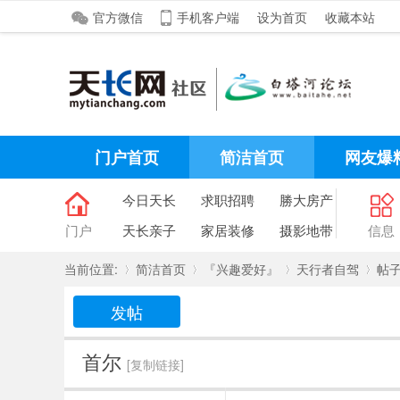
官方微信
手机客户端
设为首页
收藏本站
门户首页
简洁首页
网友爆
今日天长
求职招聘
勝大房产
门户
天长亲子
家居装修
摄影地带
信息
当前位置:
简洁首页
『兴趣爱好』
天行者自驾
帖
发帖
»
›
›
›
首尔
[复制链接]