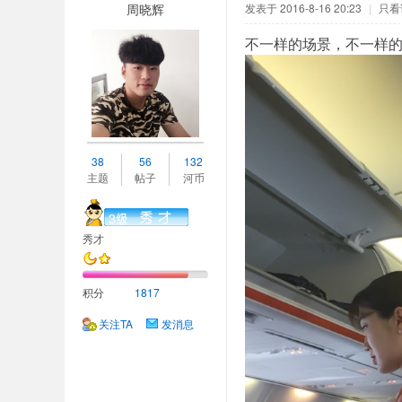
周晓辉
发表于 2016-8-16 20:23
|
只看
不一样的场景，不一样
38
56
132
主题
帖子
河币
秀才
积分
1817
关注TA
发消息