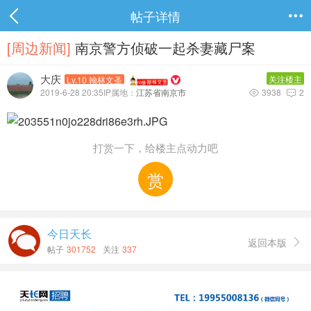
帖子详情

[周边新闻]
南京警方侦破一起杀妻藏尸案
大庆
关注楼主
Lv.10 翰林文圣
2019-6-28 20:35IP属地：
江苏省南京市
3938
2


打赏一下，给楼主点动力吧
赏
今日天长
返回本版

帖子
301752
关注
337