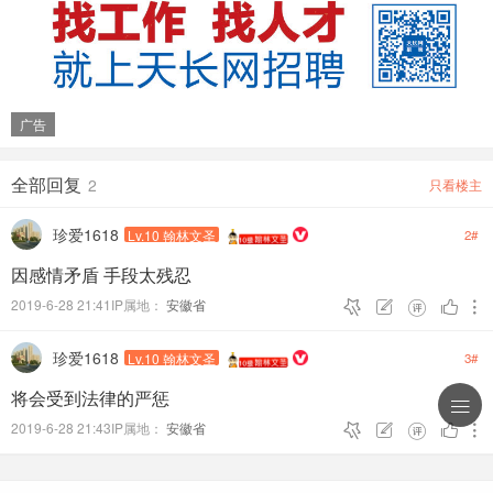
广告
全部回复
2
只看楼主
珍爱1618
Lv.10 翰林文圣
2#
因感情矛盾 手段太残忍
2019-6-28 21:41IP属地：
安徽省





珍爱1618
Lv.10 翰林文圣
3#
将会受到法律的严惩

2019-6-28 21:43IP属地：
安徽省




