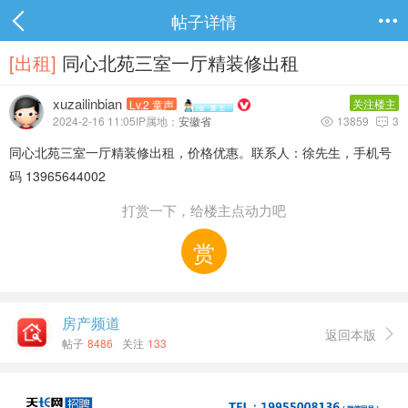
帖子详情

[出租]
同心北苑三室一厅精装修出租
xuzailinbian
关注楼主
Lv.2 童声
2024-2-16 11:05IP属地：
安徽省
13859
3


同心北苑三室一厅精装修出租，
价格优惠。联系人：徐先生，手机号
码 13965644002
打赏一下，给楼主点动力吧
赏
房产频道
返回本版

帖子
8486
关注
133