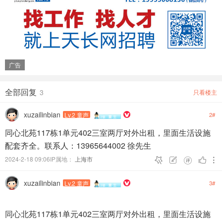
广告
全部回复
3
只看楼主
xuzailinbian
Lv.2 童声
2#
同心北苑117栋1单元402三室两厅对外出租，里面生活设施
配套齐全。联系人：13965644002 徐先生
2024-2-18 09:06IP属地：
上海市





xuzailinbian
Lv.2 童声
3#
同心北苑117栋1单元402三室两厅对外出租，里面生活设施