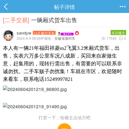
帖子详情

[二手交易]
一辆厢式货车出售
sandyw
关注楼主
Lv.2 魅力天长
2024-6-5 08:26IP属地：
安徽省滁州市
17545
0


本人有一辆21年福田祥菱m2飞翼3.2米厢式货车，出
售，实表六万多公里车况八成新，买回来自家做生
意，赶集用的，现转行需出售，有需要的可以联系非
诚勿扰。二手车贩子勿扰集！车就在市区，欢迎随时
来看车，联系电话15249997821
打赏一下，给楼主点动力吧