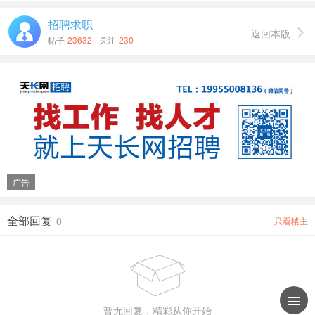
招聘求职
返回本版

帖子
23632
关注
230
广告
全部回复
0
只看楼主


暂无回复，精彩从你开始