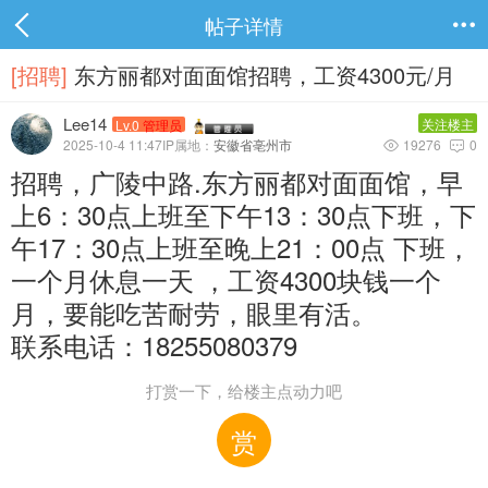
帖子详情

[招聘]
东方丽都对面面馆招聘，工资4300元/月
Lee14
关注楼主
Lv.0
管理员
2025-10-4 11:47IP属地：
安徽省亳州市
19276
0


招聘，广陵中路.东方丽都对面面馆，早
上6：30点上班至下午13：30点下班，下
午17：30点上班至晚上21：00点 下班，
一个月休息一天 ，工资4300块钱一个
月，要能吃苦耐劳，眼里有活。
联系电话：18255080379
打赏一下，给楼主点动力吧
赏